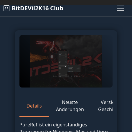
BitDEVil2K16 Club
Neuste
Versions
Details
Änderungen
Geschichte
PureRef ist ein eigenständiges
Programm für Windows, Mac und Linux,