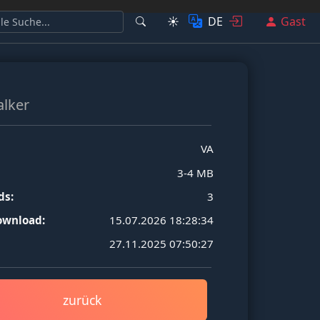
☀️
DE
Gast
lker
VA
3-4 MB
ds:
3
ownload:
15.07.2026 18:28:34
27.11.2025 07:50:27
zurück